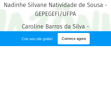
Nadinhe Silvane Natividade de Sousa -
GEPEGEFI/UFPA
Caroline Barros da Silva -
NEP/PPGED/UEPA
Comece agora
Crie seu site grátis!
Tais Ranieri
Danarah Pires
Natália Maciel - NEP/UEPA
Kymberli Luana Santos Ramos -
PPGED/UEPA
Comissão Cultural