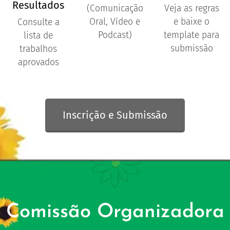
Resultados
(Comunicação
Veja as regras
Oral, Vídeo e
e baixe o
Consulte a
Podcast)
template para
lista de
submissão
trabalhos
aprovados
Inscrição e Submissão
Comissão Organizadora